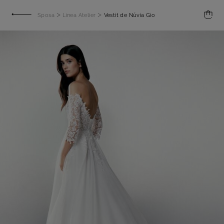
>
>
Sposa
Linea Atelier
Vestit de Núvia Gio